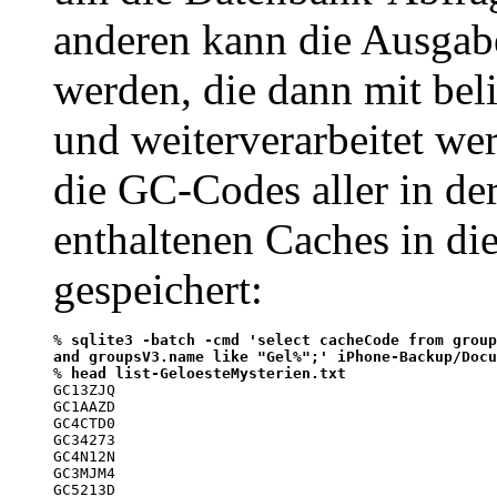
anderen kann die Ausgabe
werden, die dann mit be
und weiterverarbeitet we
die GC-Codes aller in de
enthaltenen Caches in die
gespeichert:
% 
sqlite3 -batch -cmd 'select cacheCode from group
and groupsV3.name like "Gel%";' iPhone-Backup/Docu

% 
head list-GeloesteMysterien.txt
GC13ZJQ

GC1AAZD

GC4CTD0

GC34273

GC4N12N

GC3MJM4

GC5213D
