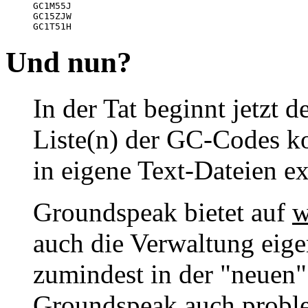
GC1M55J

GC15ZJW

GC1T51H 
Und nun?
In der Tat beginnt jetzt 
Liste(n) der GC-Codes k
in eigene Text-Dateien e
Groundspeak bietet auf
w
auch die Verwaltung eigen
zumindest in der "neuen
Groundspeak auch proble