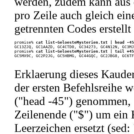
werden, zudem kann aus 
pro Zeile auch gleich ei
getrennten Codes erstellt
promise% 
cat list-GeloesteMysterien.txt | head -45
GC13ZJQ, GC1AAZD, GC4CTD0, GC34273, GC4N12N, GC3MJ
promise% 
cat list-GeloesteMysterien.txt | tail +45
GC5MX9C, GC2P2JG, GC5HBMG, GC44GQC, GC2JBG8, GC6TF
Erklaerung dieses Kauderw
der ersten Befehlsreihe w
("head -45") genommen, d
Zeilenende ("$") um ei
Leerzeichen ersetzt (sed: "