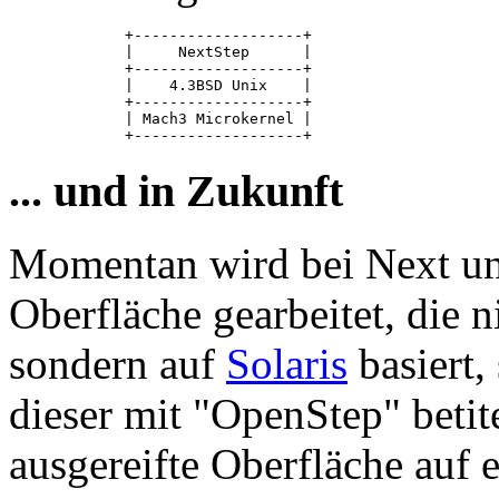
             +-------------------+

             |     NextStep      |

             +-------------------+

             |    4.3BSD Unix    |

             +-------------------+

             | Mach3 Microkernel |

... und in Zukunft
Momentan wird bei Next und
Oberfläche gearbeitet, die
sondern auf
Solaris
basiert,
dieser mit "OpenStep" beti
ausgereifte Oberfläche auf 