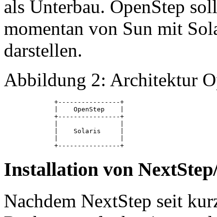
als Unterbau. OpenStep soll
momentan von Sun mit Solar
darstellen.
Abbildung 2: Architektur 
             +----------------+

             |    OpenStep    |

             +----------------+

             |                |

             |    Solaris     |

             |                |

Installation von NextSt
Nachdem NextStep seit kur